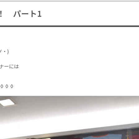
！ パート1
・)
ナーには
◊◊◊