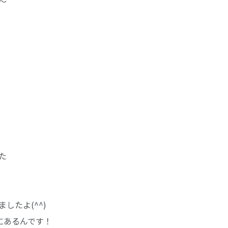
～
た
したよ(^^)
にあるんです！