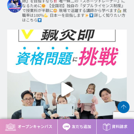
師』を目指すなら
唯一無二の『スポーツトレーナー』に
なるために
【全国初】独自の『ダブルライセンス制度』
で授業料が半額に
現場で活躍する講師から学べます
就
職率は100％
日本一を目指します
詳しく知りたい方
はこちら
オープンキャンパス
友だち追加
資料請求