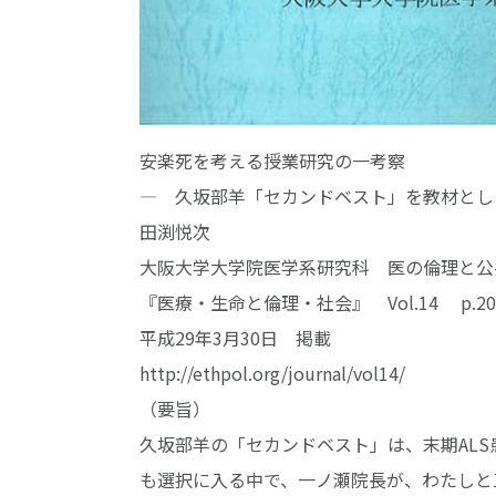
安楽死を考える授業研究の一考察
― 久坂部羊「セカンドベスト」を教材とし
田渕悦次
大阪大学大学院医学系研究科 医の倫理と
『医療・生命と倫理・社会』 Vol.14 p.20
平成29年3月30日 掲載
http://ethpol.org/journal/vol14/
（要旨）
久坂部羊の「セカンドベスト」は、末期AL
も選択に入る中で、一ノ瀬院長が、わたしと