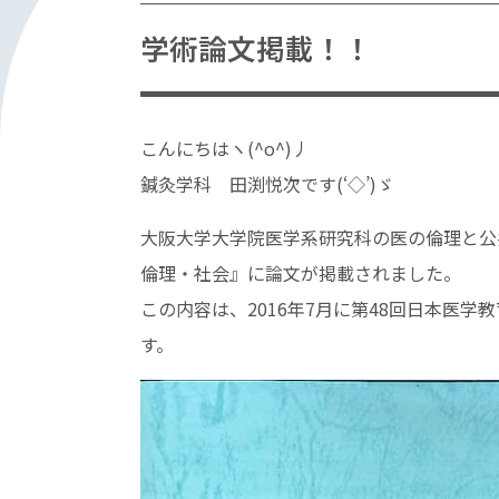
学術論文掲載！！
こんにちはヽ(^o^)丿
鍼灸学科 田渕悦次です(‘◇’)ゞ
大阪大学大学院医学系研究科の医の倫理と公
倫理・社会』に論文が掲載されました。
この内容は、2016年7月に第48回日本医
す。