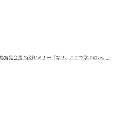
森島寛晃会長 特別セミナー「なぜ、ここで学ぶのか。」