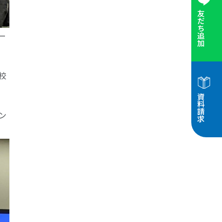
友だち追加
ー
校
資料請求
ン