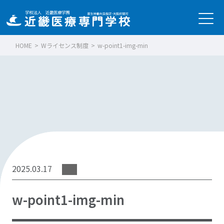
HOME
>
Wライセンス制度
>
w-point1-img-min
2025.03.17
w-point1-img-min