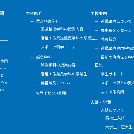
師
学科紹介
学校案内
柔道整復学科
近畿医療について
柔道整復学科の授業内容
理事長メッセージ
活躍する柔道整復学科の卒業生
教員紹介
スポーツ科学コース
近畿医療専門学校
鍼灸学科
最新の治療法を学べ
療専門
鍼灸学科の授業内容
正法
ート
活躍する鍼灸学科の卒業生
学生サポート
が有
ありま
美容鍼灸について
スポーツ界との繋
学べ
よくある質問
Wライセンス制度
入試・学費
入試について
高校生入試
大学生・短大生