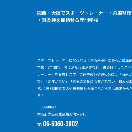
関西・大阪でスポーツトレーナー・
柔道整復
・鍼灸師を目指せる専門学校
スポーツトレーナーになるなら！大阪南森町にある近畿医
学校！3年間で「真に治せる柔道整復師・鍼灸師そしてスポ
レーナー」を養成します。柔道整復師や鍼灸師には「将来
望」「定年が無い」「景気の変動に影響されない」強みが
す。1日3時間授業の近畿医療なら働きながらでも基礎から
る！
〒530-0047
大阪府大阪市北区西天満5-3-10
06-6360-3002
TEL