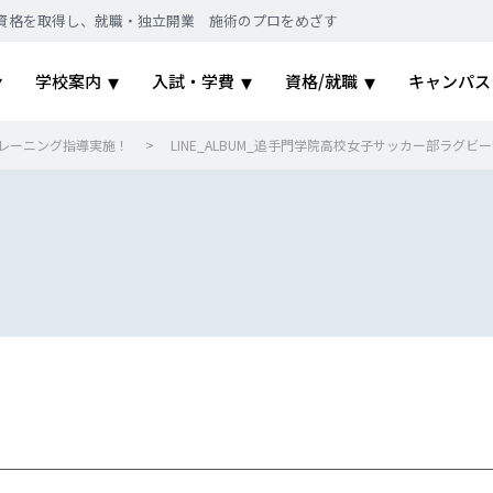
｜国家資格を取得し、就職・独立開業 施術のプロをめざす
学校案内
入試・学費
資格/就職
キャンパス
レーニング指導実施！
>
LINE_ALBUM_追手門学院高校女子サッカー部ラグビー部_