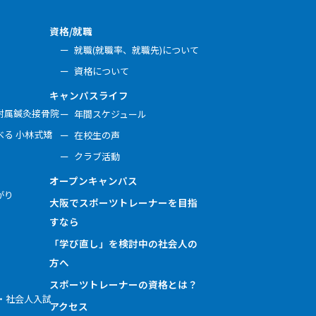
資格/就職
就職(就職率、就職先)について
資格について
キャンパスライフ
附属鍼灸接骨院
年間スケジュール
る 小林式矯
在校生の声
クラブ活動
オープンキャンパス
がり
大阪でスポーツトレーナーを目指
すなら
「学び直し」を検討中の社会人の
方へ
スポーツトレーナーの資格とは？
・社会人入試
アクセス