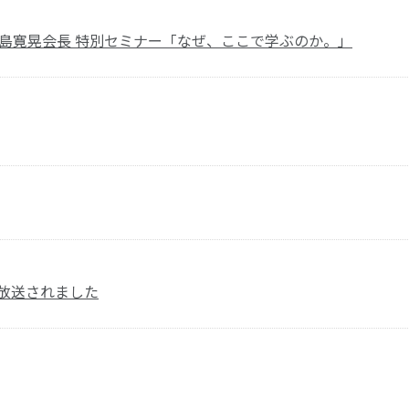
森島寛晃会長 特別セミナー「なぜ、ここで学ぶのか。」
放送されました