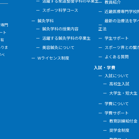
活躍する柔道整復学科の卒業生
教員紹介
スポーツ科学コース
近畿医療専門学校
鍼灸学科
最新の治療法を学べ
療専門
鍼灸学科の授業内容
正法
ート
活躍する鍼灸学科の卒業生
学生サポート
が有
ありま
美容鍼灸について
スポーツ界との繋
学べ
よくある質問
Wライセンス制度
入試・学費
入試について
高校生入試
大学生・短大生
学費について
学費サポート
教育訓練給付金
奨学金制度