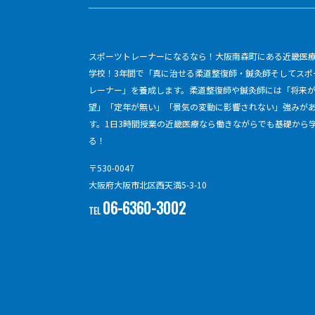
スポーツトレーナーになるなら！大阪南森町にある近畿医
学校！3年間で「真に治せる柔道整復師・鍼灸師そしてスポ
レーナー」を養成します。柔道整復師や鍼灸師には「将来
望」「定年が無い」「景気の変動に影響されない」強みが
す。1日3時間授業の近畿医療なら働きながらでも基礎から
る！
〒530-0047
大阪府大阪市北区西天満5-3-10
06-6360-3002
TEL