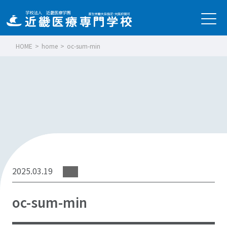
HOME
>
home
>
oc-sum-min
2025.03.19
oc-sum-min