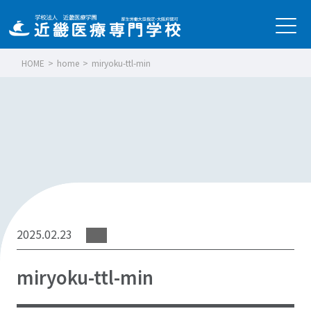
HOME
>
home
>
miryoku-ttl-min
2025.02.23
miryoku-ttl-min