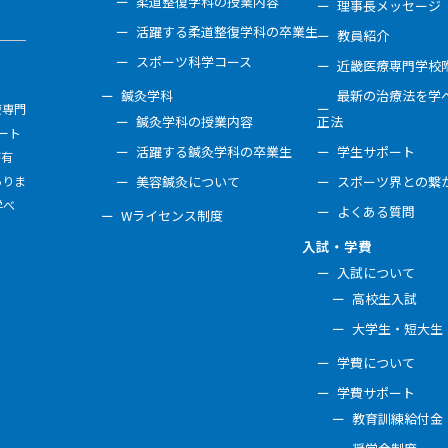
柔道整復学科の授業内容
理事長メッセージ
活躍する柔道整復学科の卒業生
教員紹介
スポーツ科学コース
近畿医療専門学校
鍼灸学科
最新の治療法を学べ
療専門
鍼灸学科の授業内容
正法
ート
活躍する鍼灸学科の卒業生
学生サポート
が有
ありま
美容鍼灸について
スポーツ界との繋
学べ
よくある質問
Wライセンス制度
入試・学費
入試について
高校生入試
大学生・短大生
学費について
学費サポート
教育訓練給付金