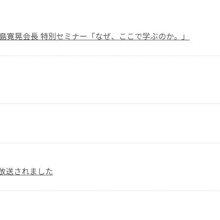
森島寛晃会長 特別セミナー「なぜ、ここで学ぶのか。」
放送されました