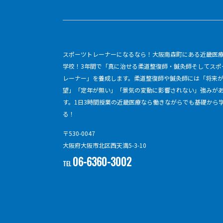
スポーツトレーナーになるなら！大阪南森町にある近畿医
学校！3年間で「真に治せる柔道整復師・鍼灸師そしてスポ
レーナー」を養成します。柔道整復師や鍼灸師には「将来
望」「定年が無い」「景気の変動に影響されない」強みが
す。1日3時間授業の近畿医療なら働きながらでも基礎から
る！
〒530-0047
大阪府大阪市北区西天満5-3-10
06-6360-3002
TEL