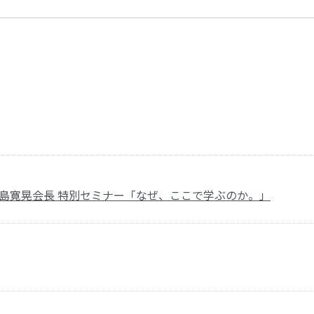
森島寛晃会長 特別セミナー「なぜ、ここで学ぶのか。」