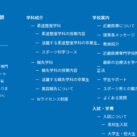
師
学科紹介
学校案内
柔道整復学科
近畿医療について
柔道整復学科の授業内容
理事長メッセージ
活躍する柔道整復学科の卒業生
教員紹介
スポーツ科学コース
近畿医療専門学校
鍼灸学科
最新の治療法を学べ
療専門
鍼灸学科の授業内容
正法
ート
活躍する鍼灸学科の卒業生
学生サポート
が有
ありま
美容鍼灸について
スポーツ界との繋
学べ
よくある質問
Wライセンス制度
入試・学費
入試について
高校生入試
大学生・短大生