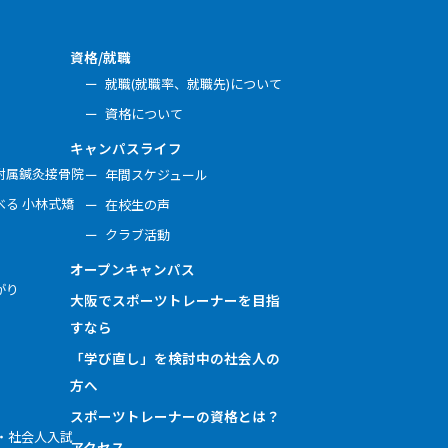
資格/就職
就職(就職率、就職先)について
資格について
キャンパスライフ
附属鍼灸接骨院
年間スケジュール
る 小林式矯
在校生の声
クラブ活動
オープンキャンパス
がり
大阪でスポーツトレーナーを目指
すなら
「学び直し」を検討中の社会人の
方へ
スポーツトレーナーの資格とは？
・社会人入試
アクセス