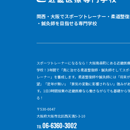
関西・大阪でスポーツトレーナー・
柔道整復
・鍼灸師を目指せる専門学校
スポーツトレーナーになるなら！大阪南森町にある近畿医
学校！3年間で「真に治せる柔道整復師・鍼灸師そしてスポ
レーナー」を養成します。柔道整復師や鍼灸師には「将来
望」「定年が無い」「景気の変動に影響されない」強みが
す。1日3時間授業の近畿医療なら働きながらでも基礎から
る！
〒530-0047
大阪府大阪市北区西天満5-3-10
06-6360-3002
TEL