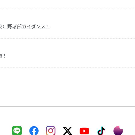
校）野球部ガイダンス！
施！