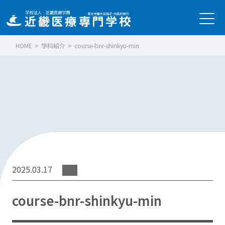
HOME
>
学科紹介
>
course-bnr-shinkyu-min
2025.03.17
course-bnr-shinkyu-min