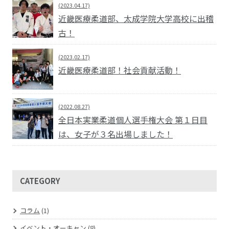
(2023.04.17)
近畿医療柔道部、太成学院大学高校に出稽
古！
(2023.02.17)
近畿医療柔道部！社会貢献活動！
(2022.08.27)
全日本実業柔道個人選手権大会 第１日目
は、女子が３名出場しました！
CATEGORY
コラム
(1)
イベント・オーキャン
(8)